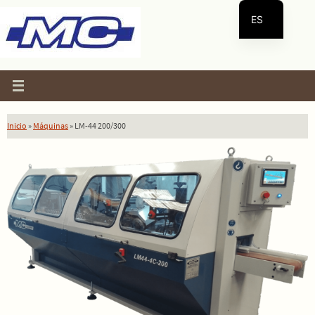
Ir
ES
al
contenido
EN
Inicio
»
Máquinas
»
LM-44 200/300