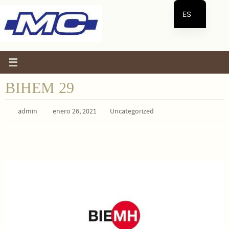
Ir
ES
al
contenido
EN
BIHEM 29
admin
enero 26, 2021
Uncategorized