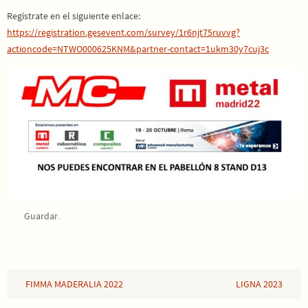
Regístrate en el siguiente enlace:
https://registration.gesevent.com/survey/1r6njt75ruvvg?
actioncode=NTWO000625KNM&partner-contact=1ukm30y7cuj3c
.
Guardar
FIMMA MADERALIA 2022
LIGNA 2023